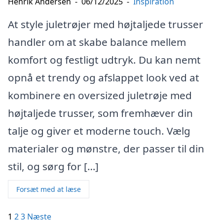
Henrik Andersen
-
06/12/2025
-
Inspiration
At style juletrøjer med højtaljede trusser
handler om at skabe balance mellem
komfort og festligt udtryk. Du kan nemt
opnå et trendy og afslappet look ved at
kombinere en oversized juletrøje med
højtaljede trusser, som fremhæver din
talje og giver et moderne touch. Vælg
materialer og mønstre, der passer til din
stil, og sørg for […]
Forsæt med at læse
Indlægsinddeling
1
2
3
Næste